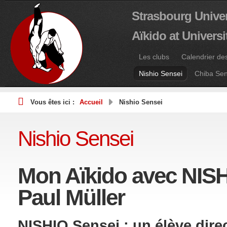
Strasbourg Univer
Aïkido at Univers
Les clubs
Calendrier de
Nishio Sensei
Chiba Sen
Vous êtes ici :
Accueil
Nishio Sensei
Nishio Sensei
Mon Aïkido avec NISH
Paul Müller
NISHIO Sensei : un élève dire