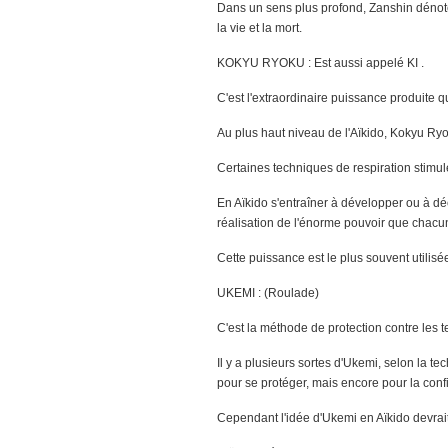
Dans un sens plus profond, Zanshin dénote l
la vie et la mort.
KOKYU RYOKU : Est aussi appelé KI .
C'est l'extraordinaire puissance produite qu
Au plus haut niveau de l'Aïkido, Kokyu Ry
Certaines techniques de respiration stimule
En Aïkido s'entraîner à développer ou à d
réalisation de l'énorme pouvoir que chac
Cette puissance est le plus souvent utilisé
UKEMI : (Roulade)
C'est la méthode de protection contre les 
Il y a plusieurs sortes d'Ukemi, selon la t
pour se protéger, mais encore pour la confi
Cependant l'idée d'Ukemi en Aïkido devra