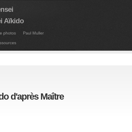
ensei
i Aïkido
ie photos
Paul Muller
ssources
do d'après Maître