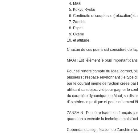
Maai
Kokyu Ryoku
Continuité et souplesse (relaxation) 
Zanshin
Esprit
Ukemi
et attitude.
Chacun de ces points est considéré de faç
MAAI : Est l'élément le plus important dans 
Pour se rendre compte du Maai correct, plusi
plusieurs ; l'espace environnant ; le type
par le courant même de l'action créée par 
utilisant sa subjectivité pour gagner le c
du caractère dynamique de Maai, sa distanc
d'expérience pratique et peut seulement êt
ZANSHIN : Peut être traduit en français co
quand on a exécuté la technique mais l'act
Cependant la signification de Zanshin n'est