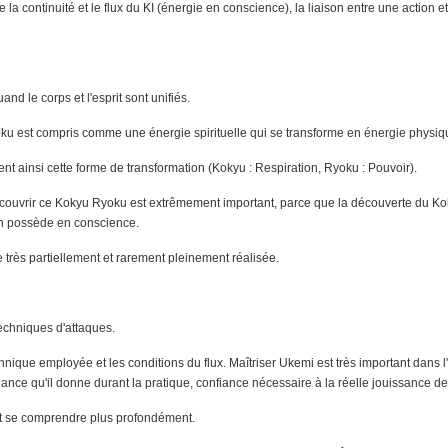
a continuité et le flux du KI (énergie en conscience), la liaison entre une action et 
and le corps et l'esprit sont unifiés.
oku est compris comme une énergie spirituelle qui se transforme en énergie physiq
nt ainsi cette forme de transformation (Kokyu : Respiration, Ryoku : Pouvoir).
écouvrir ce Kokyu Ryoku est extrêmement important, parce que la découverte du Ko
un possède en conscience.
e très partiellement et rarement pleinement réalisée.
techniques d'attaques.
echnique employée et les conditions du flux. Maîtriser Ukemi est très important dans
ance qu'il donne durant la pratique, confiance nécessaire à la réelle jouissance de 
it se comprendre plus profondément.