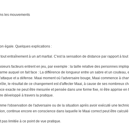
dans les mouvements
on égale. Quelques explications :
tout entraînement à un art martial. C'est la sensation de distance par rapport à tout
eurs facteurs entrent en jeu, par exemple : la taille relative des personnes impliquée
 d'arme auquel on fait face : La différence de longueur entre un sabre et un couteau
l'attaque et a défense. Maai moment où l'adversaire bouge, Maai commence à change
ontrôle, le résultat de ce changement est d'affecter Maai, à cause de ses nombreux
e exacte ne peut être mesurée et pensée dans une forme fixe, ni être apprise en thé
re développé à travers la pratique.
mme l'observation de l'adversaire ou de la situation après avoir exécuté une techn
ion, continue encore en conscience dans laquelle le Maai correct peut être calculé
 pas limitée à ce point de vue pratique.