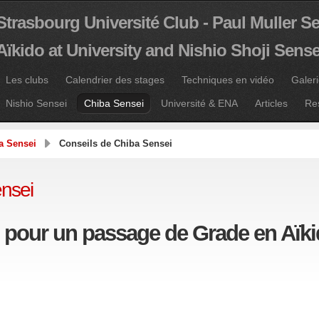
Strasbourg Université Club - Paul Muller S
Aïkido at University and Nishio Shoji Sense
Les clubs
Calendrier des stages
Techniques en vidéo
Galer
Nishio Sensei
Chiba Sensei
Université & ENA
Articles
Re
a Sensei
Conseils de Chiba Sensei
nsei
 pour un passage de Grade en Aïki