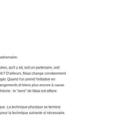
 adversaire.
s, qu'il y ait, soit un partenaire, soit
, etc? D'ailleurs, Maai change constamment
r. Quand l'un prend l'initiative en
 changements et biens plus encore à cause
orie : le "sens" de Maai est affaire
ique. La technique physique se termine
 pour la technique suivante si nécessaire.