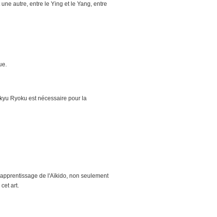
une autre, entre le Ying et le Yang, entre
ue.
kyu Ryoku est nécessaire pour la
 l'apprentissage de l'Aïkido, non seulement
cet art.