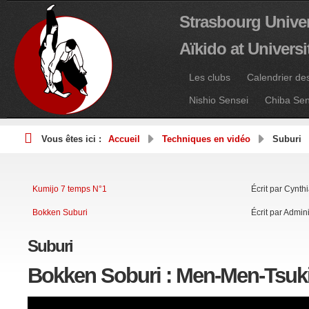
Strasbourg Univer
Aïkido at Univers
Les clubs
Calendrier de
Nishio Sensei
Chiba Sen
Vous êtes ici :
Accueil
Techniques en vidéo
Suburi
Kumijo 7 temps N°1
Écrit par Cynth
Bokken Suburi
Écrit par Admini
Suburi
Bokken Soburi : Men-Men-Tsuk