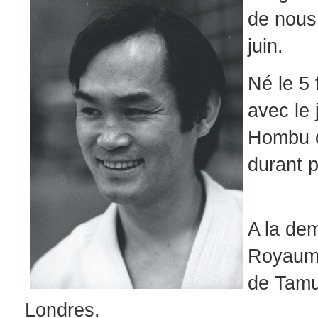
de nous 
juin.
Né le 5 
avec le 
Hombu d
durant p
A la dem
Royaume
de Tamur
Londres.