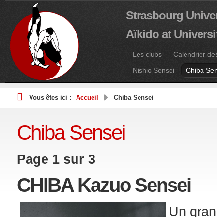
Strasbourg Univer
Aïkido at Univers
Les clubs
Calendrier de
Nishio Sensei
Chiba Sen
Vous êtes ici :
Accueil
Chiba Sensei
Chiba Sensei
Page 1 sur 3
CHIBA Kazuo Sensei
Un grand