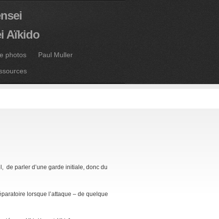
ensei
i Aïkido
ie photos
Paul Muller
ssources
l, de parler d’une garde initiale, donc du
réparatoire lorsque l’attaque – de quelque