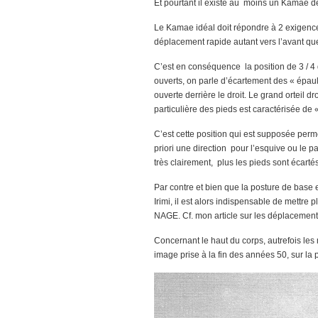
Et pourtant il existe au moins un Kamae d
Le Kamae idéal doit répondre à 2 exigences
déplacement rapide autant vers l’avant que 
C’est en conséquence la position de 3 / 4 
ouverts, on parle d’écartement des « épaul
ouverte derrière le droit. Le grand orteil 
particulière des pieds est caractérisée de
C’est cette position qui est supposée per
priori une direction pour l’esquive ou le p
très clairement, plus les pieds sont écartés
Par contre et bien que la posture de base 
Irimi, il est alors indispensable de mettre
NAGE. Cf. mon article sur les déplacement
Concernant le haut du corps, autrefois les
image prise à la fin des années 50, sur la 