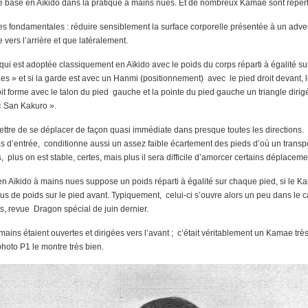
e base en Aïkido dans la pratique à mains nues. Et de nombreux Kamae sont répertor
 fondamentales : réduire sensiblement la surface corporelle présentée à un advers
vers l’arrière et que latéralement.
qui est adoptée classiquement en Aïkido avec le poids du corps réparti à égalité s
es » et si la garde est avec un Hanmi (positionnement) avec le pied droit devant, 
droit forme avec le talon du pied gauche et la pointe du pied gauche un triangle dirig
 « San Kakuro ».
mettre de se déplacer de façon quasi immédiate dans presque toutes les directions
as d’entrée, conditionne aussi un assez faible écartement des pieds d’où un transport
, plus on est stable, certes, mais plus il sera difficile d’amorcer certains déplaceme
en Aïkido à mains nues suppose un poids réparti à égalité sur chaque pied, si le K
 plus de poids sur le pied avant. Typiquement, celui-ci s’ouvre alors un peu dans le c
s, revue Dragon spécial de juin dernier.
 mains étaient ouvertes et dirigées vers l’avant ; c’était véritablement un Kamae 
photo P1 le montre très bien.