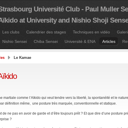
Strasbourg Université Club - Paul Muller S
Aïkido at University and Nishio Shoji Sense
Les clubs
Calendrier des stages
Techniques en vidéo
Galer
Nishio Sensei
Chiba Sensei
Université & ENA
Articles
Re
les
Le Kamae
Aïkido
e martiale comme l’Aïkido qui veut tendre vers la liberté, la spontanéité et le nature
r définition même, une posture très marquée, conventionnelle et statique.
ent de ne pas en avoir de garde et d’être toujours prêt ? Et que dire d’une posture p
rprise ?