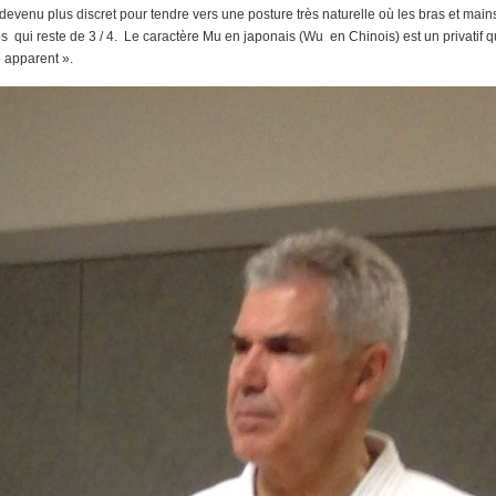
devenu plus discret pour tendre vers une posture très naturelle où les bras et mains
 qui reste de 3 / 4. Le caractère Mu en japonais (Wu en Chinois) est un privatif qu
 apparent ».