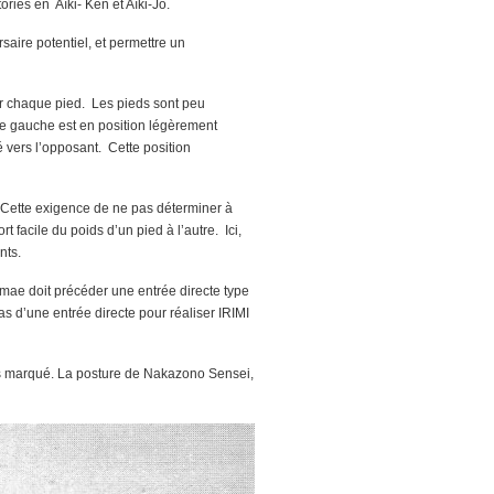
iés en Aïki- Ken et Aïki-Jo.
aire potentiel, et permettre un
ur chaque pied. Les pieds sont peu
le gauche est en position légèrement
é vers l’opposant. Cette position
. Cette exigence de ne pas déterminer à
 facile du poids d’un pied à l’autre. Ici,
nts.
amae doit précéder une entrée directe type
as d’une entrée directe pour réaliser IRIMI
très marqué. La posture de Nakazono Sensei,